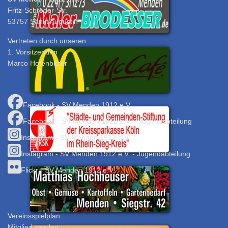
Fritz-Schröder-Str.
53757 Sankt Augustin
Vertreten durch unseren
1. Vorsitzenden
Marco Hofenbitzer
Facebook - SV Menden 1912 e.V.
Facebook - SV Menden 1912 e.V. - Jugendabteilung
Instagram - SV Menden 1912 e.V.
Instagram - SV Menden 1912 e.V. - Jugendabteilung
Flickr - SV Menden 1912 e.V.
Vereinsspielplan
Mitglied werden