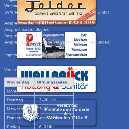
Webmailer
SVM Teamshop (Betrieben von 11teamsports Köln GmbH)
Ansprechpartner Verein
Ansprechpartner Jugend
Ansprechpartner Förderverein
Ansprechpartner Mitgliederverwaltung (An-/Abmeldungen
)
Impressum
/
Datenschutzerklärung
Vereinsheim Öffnungszeiten & Ansprechpartner
Wochentag
Öffnungszeiten
Montag
Geschlossen
Dienstag
17–20 Uhr
Mittwoch
17–20 Uhr
Donnerstag
Geschlossen
Freitag
16–0 Uhr